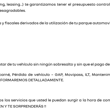
ing, leasing...) te garantizamos tener el presupuesto contr
desagradables.
y fiscales derivados de la utilización de tu parque automovil
tar de tu vehículo sin ningún sobresalto y sin que el pago d
 carné, Pérdida de vehículo – GAP, Movipass, ILT, Mante
INFORMAREMOS DETALLADAMENTE.
 los servicios que usted le puedan surgir a la hora de com
VEN Y TE SORPRENDERÁS !!