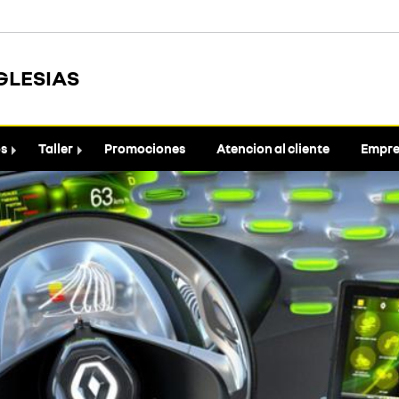
GLESIAS
os
Taller
Promociones
Atencion al cliente
Empre