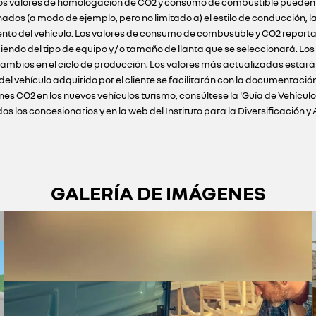
 Los valores de homologación de CO2 y consumo de combustible pueden n
s (a modo de ejemplo, pero no limitado a) el estilo de conducción, la 
ento del vehículo. Los valores de consumo de combustible y CO2 reportad
iendo del tipo de equipo y / o tamaño de llanta que se seleccionará. Lo
ambios en el ciclo de producción; Los valores más actualizadas estarán 
 del vehículo adquirido por el cliente se facilitarán con la documenta
nes CO2 en los nuevos vehículos turismo, consúltese la 'Guía de Vehícu
 los concesionarios y en la web del Instituto para la Diversificación y 
GALERÍA DE IMÁGENES