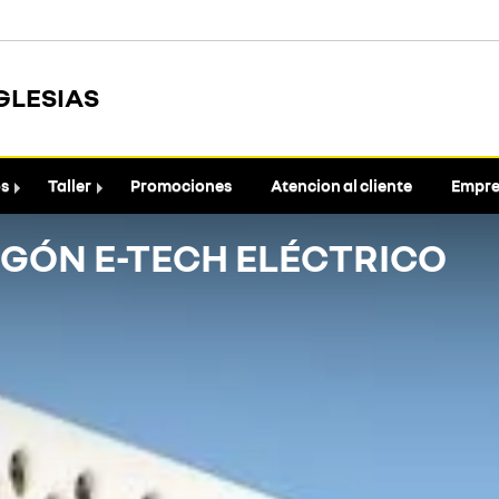
GLESIAS
os
Taller
Promociones
Atencion al cliente
Empre
GÓN E-TECH ELÉCTRICO