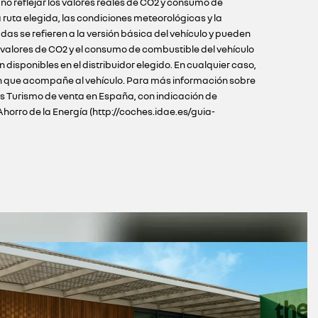
o reflejar los valores reales de CO2 y consumo de
ruta elegida, las condiciones meteorológicas y la
as se refieren a la versión básica del vehículo y pueden
s valores de CO2 y el consumo de combustible del vehículo
disponibles en el distribuidor elegido. En cualquier caso,
ción que acompañe al vehículo. Para más información sobre
los Turismo de venta en España, con indicación de
Ahorro de la Energía (http://coches.idae.es/guia-