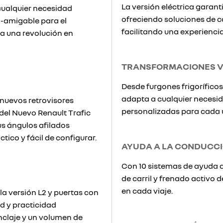
La versión eléctrica garan
cualquier necesidad
ofreciendo soluciones de ca
co-amigable para el
facilitando una experiencia 
ra una revolución en
TRANSFORMACIONES V
Desde furgones frigoríficos 
adapta a cualquier necesid
nuevos retrovisores
personalizadas para cada 
 del Nuevo Renault Trafic
s ángulos afilados
tico y fácil de configurar.
AYUDA A LA CONDUCC
Con 10 sistemas de ayuda a
de carril y frenado activo 
en cada viaje.
la versión L2 y puertas con
ad y practicidad
nclaje y un volumen de