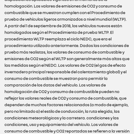
homologación. Los valores de emisiones de CO2 y consumo de
combustible que se muestran cumplen con el Procedimiento de
prueba de vehículos ligeros armonizados a nivel mundial (WLTP).
A partir del 1 de septiembre de 2018, los vehículos nuevos están
homologados según el Procedimiento de prueba WLTP. El
procedimiento WLTP reemplaza el ciclo NEDC, que era el
procedimiento utilizado anteriormente. Dadas las condiciones de
prueba más realistas, los valores de consumo de combustible y
emisiones de CO2 según el WLTP son generalmente más altas que
las medidas según el NEDC. Los valores de CO2 (el gas de efecto
invernadero principal responsable del calentamiento global) y el
consumo de combustible se muestran para permitir la
comparación de los datos del vehículo. Los valores de
homologación de CO2 y consumo de combustible pueden no
reflejar los valores reales de CO2 y consumo de combustible, que
dependen de muchos factores relacionados (a modo de ejemplo,
pero no limitado a) el estilo de conducción, la ruta elegida, las
condiciones meteorológicas y la carretera. condiciones y las
condiciones, uso y equipamiento del vehículo. Los valores de
consumo de combustible y CO2 reportadas se refieren a la versión